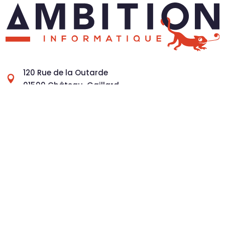
120 Rue de la Outarde

01500 Château-Gaillard
04 28 41 20 00

contact@ambitioninformatique.fr

Lundi au Vendredi

9h-12h > 14h-18h