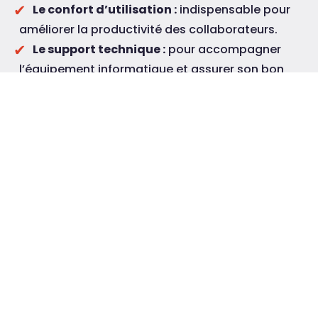
Le confort d’utilisation :
indispensable pour
améliorer la productivité des collaborateurs.
Le support technique :
pour accompagner
l’équipement informatique et assurer son bon
fonctionnement.
La sécurité
Notre équipe
informatique
vous conseille
CONTACT
dans le choix
de votre
matériel