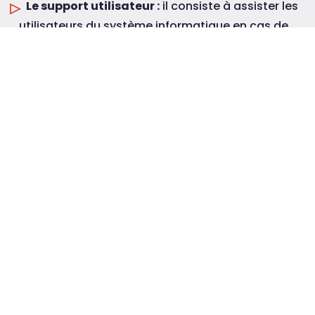
Le support utilisateur :
il consiste à assister les
utilisateurs du système informatique en cas de
panne ou de questionnement sur son utilisation.
Chacune de ces opérations est importante pour
garantir le bon fonctionnement du système
informatique de l’entreprise et assurer le maintien
de son activité sur le long terme.
Demandez votre
audit
CONTACT
informatique