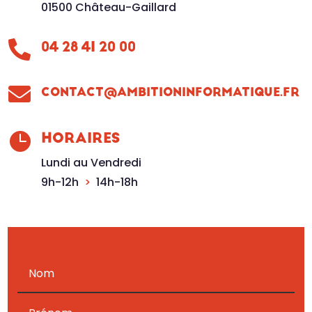
01500 Château-Gaillard

04 28 41 20 00

CONTACT@AMBITIONINFORMATIQUE.FR

HORAIRES
Lundi au Vendredi
9h-12h
>
14h-18h