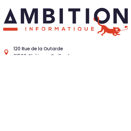
120 Rue de la Outarde

01500 Château-Gaillard
04 28 41 20 00

contact@ambitioninformatique.fr

Lundi au Vendredi

9h-12h > 14h-18h