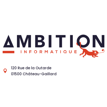
120 Rue de la Outarde

01500 Château-Gaillard
04 28 41 20 00

contact@ambitioninformatique.fr

Lundi au Vendredi