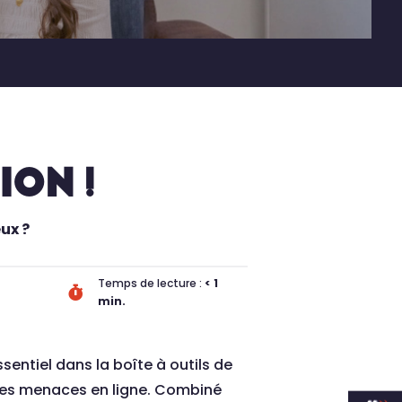
ION !
ux ?
Temps de lecture :
< 1

min.
ssentiel dans la boîte à outils de
t les menaces en ligne. Combiné