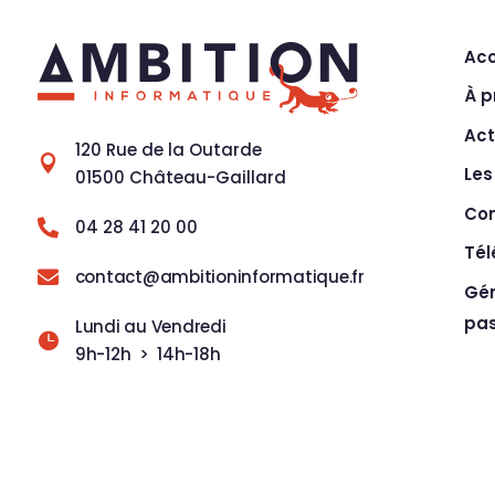
Acc
À p
Act
120 Rue de la Outarde

Les
01500 Château-Gaillard
Co
04 28 41 20 00

Té
contact@ambitioninformatique.fr

Gén
pa
Lundi au Vendredi

9h-12h > 14h-18h