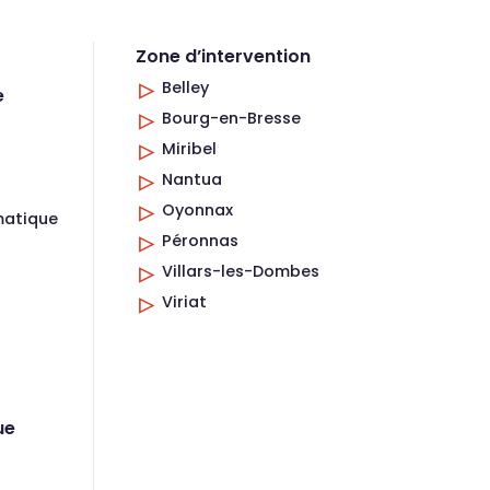
Zone d’intervention
Belley
e
Bourg-en-Bresse
Miribel
Nantua
Oyonnax
matique
Péronnas
Villars-les-Dombes
Viriat
ue