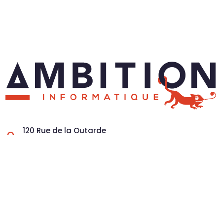
120 Rue de la Outarde

01500 Château-Gaillard
04 28 41 20 00

contact@ambitioninformatique.fr

Lundi au Vendredi
